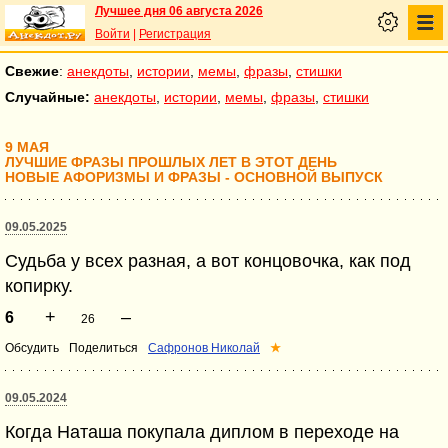
Лучшее дня 06 августа 2026
Войти
|
Регистрация
Свежие
:
анекдоты
,
истории
,
мемы
,
фразы
,
стишки
Случайные:
анекдоты
,
истории
,
мемы
,
фразы
,
стишки
9 МАЯ
ЛУЧШИЕ ФРАЗЫ ПРОШЛЫХ ЛЕТ В ЭТОТ ДЕНЬ
НОВЫЕ АФОРИЗМЫ И ФРАЗЫ - ОСНОВНОЙ ВЫПУСК
09.05.2025
Судьба у всех разная, а вот концовочка, как под
копирку.
+
–
6
26
Обсудить
Поделиться
Сафронов Николай
★
09.05.2024
Когда Наташа покупала диплом в переходе на