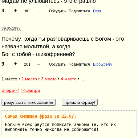
Мадам не улыбайтесь - это страшно
+
–
3
80
Обсудить
Поделиться
Deer
09.05.1998
Почему, когда ты разговариваешь с Богом - это
названо молитвой, а когда
Бог с тобой - шизофренией?
+
–
9
201
Обсудить
Поделиться
Elbowberry
1 место •
2 место
•
3 место
•
4 место
• ...
Вчера<<
>>Завтра
Самая смешная фраза за 22.07:
Больше всех рвутся пописать законы те, кто их
выполнять точно никогда не собираются!