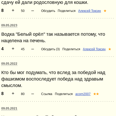
сдачу ей дали родословную для кошки.
+
–
8
50
Обсудить
Поделиться
Алексей Токсин
★
09.05.2023
Водка "Белый орёл" так называется потому, что
нацелена на печень.
+
–
4
45
Обсудить (3)
Поделиться
Алексей Токсин
★
09.05.2022
Кто бы мог подумать, что вслед за победой над
фашизмом воспоследует победа над здравым
смыслом.
+
–
8
80
Ссылка
Поделиться
acorn2007
★★
09.05.2021