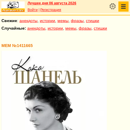
Лучшее дня 06 августа 2026
Войти
|
Регистрация
Свежие
:
анекдоты
,
истории
,
мемы
,
фразы
,
стишки
Случайные:
анекдоты
,
истории
,
мемы
,
фразы
,
стишки
МЕМ №1411665