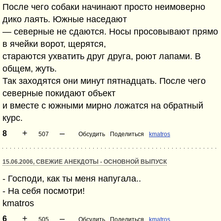
После чего собаки начинают просто неимоверно
дико лаять. Южные наседают
— северные не сдаются. Носы просовывают прямо
в ячейки ворот, щерятся,
стараются ухватить друг друга, роют лапами. В
общем, жуть.
Так заходятся они минут пятнадцать. После чего
северные покидают объект
и вместе с южными мирно ложатся на обратный
курс.
+
–
8
507
Обсудить
Поделиться
kmatros
15.06.2006, СВЕЖИЕ АНЕКДОТЫ - ОСНОВНОЙ ВЫПУСК
- Господи, как ты меня напугала..
- На себя посмотри!
kmatros
+
–
6
505
Обсудить
Поделиться
kmatros