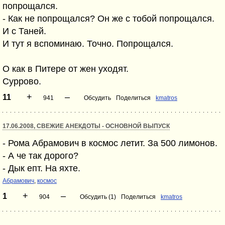
попрощался.
- Как не попрощался? Он же с тобой попрощался.
И с Таней.
И тут я вспоминаю. Точно. Попрощался.
О как в Питере от жен уходят.
Суррово.
+
–
11
941
Обсудить
Поделиться
kmatros
17.06.2008, СВЕЖИЕ АНЕКДОТЫ - ОСНОВНОЙ ВЫПУСК
- Рома Абрамович в космос летит. За 500 лимонов.
- А че так дорого?
- Дык епт. На яхте.
Абрамович
,
космос
+
–
1
904
Обсудить (1)
Поделиться
kmatros