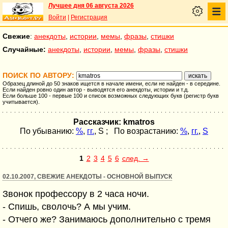
Лучшее дня 06 августа 2026
Войти
|
Регистрация
Свежие
:
анекдоты
,
истории
,
мемы
,
фразы
,
стишки
Случайные:
анекдоты
,
истории
,
мемы
,
фразы
,
стишки
ПОИСК ПО АВТОРУ:
Образец длиной до 50 знаков ищется в начале имени, если не найден - в середине.
Если найден ровно один автор - выводятся его анекдоты, истории и т.д.
Если больше 100 - первые 100 и список возможных следующих букв (регистр букв
учитывается).
Рассказчик: kmatros
По убыванию:
%
,
гг.
,
S
; По возрастанию:
%
,
гг.
,
S
1
2
3
4
5
6
след. →
02.10.2007, СВЕЖИЕ АНЕКДОТЫ - ОСНОВНОЙ ВЫПУСК
Звонок профессору в 2 часа ночи.
- Спишь, сволочь? А мы учим.
- Отчего же? Занимаюсь дополнительно с тремя